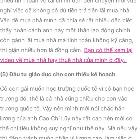
thiếu tính toán về tài chính dẫn đến chuyện mới vừa
nghỉ việc đã không có đủ tiền trả tiền lãi mua nhà.
Vấn đề mua nhà mình đã chia sẻ rất nhiều đặc biệt
thấy hoàn cảnh anh này một thân lao động chính
còn gánh lãi mua nhà mà tính toán không kỹ càng,
thì giận nhiều hơn là đồng cảm.
Bạn có thể xem lại
video về mua nhà hay thuê nhà của mình ở đây.
(5) Đầu tư giáo dục cho con thiếu kế hoạch
Cô con gái muốn học trường quốc tế vì có bạn học
trường đó, thế là cả nhà cũng chiều cho con vào
trường quốc tế. Vậy nên mình mới nói chắc hẳn
lương của anh Cao Chí Lũy này rất cao nên mới có
thể chi tiêu không suy nghĩ như thế này. Mà nếu vậy
thì đáng trách muôn phần vì lương cao, làm việc ở