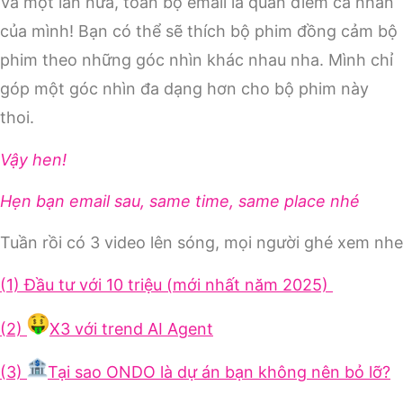
Và một lần nữa, toàn bộ email là quan điểm cá nhân
của mình! Bạn có thể sẽ thích bộ phim đồng cảm bộ
phim theo những góc nhìn khác nhau nha. Mình chỉ
góp một góc nhìn đa dạng hơn cho bộ phim này
thoi.
Vậy hen!
Hẹn bạn email sau, same time, same place nhé
Tuần rồi có 3 video lên sóng, mọi người ghé xem nhe
(1) Đầu tư với 10 triệu (mới nhất năm 2025)
(2)
X3 với trend AI Agent
(3)
Tại sao ONDO là dự án bạn không nên bỏ lỡ?